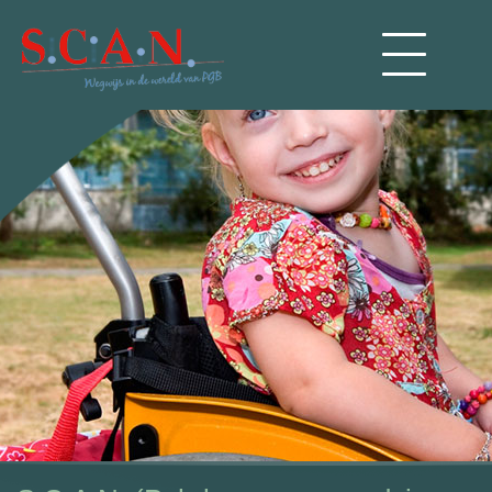
Home
Diensten
PGB aanvragen
PGB administratie
Over S.C.A.N.
Werkwijze
Partners
Zorg
Contact