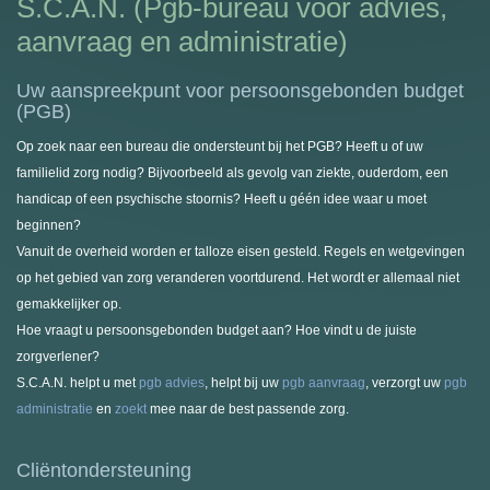
S.C.A.N. (Pgb-bureau voor advies,
Klachten
aanvraag en administratie)
Tarieven
Uw aanspreekpunt voor persoonsgebonden budget
(PGB)
Op zoek naar een bureau die ondersteunt bij het PGB? Heeft u of uw
familielid zorg nodig? Bijvoorbeeld als gevolg van ziekte, ouderdom, een
handicap of een psychische stoornis? Heeft u géén idee waar u moet
beginnen?
Vanuit de overheid worden er talloze eisen gesteld. Regels en wetgevingen
op het gebied van zorg veranderen voortdurend. Het wordt er allemaal niet
gemakkelijker op.
Hoe vraagt u persoonsgebonden budget aan? Hoe vindt u de juiste
zorgverlener?
S.C.A.N. helpt u met
pgb advies
, helpt bij uw
pgb aanvraag
, verzorgt uw
pgb
administratie
en
zoekt
mee naar de best passende zorg.
Cliëntondersteuning