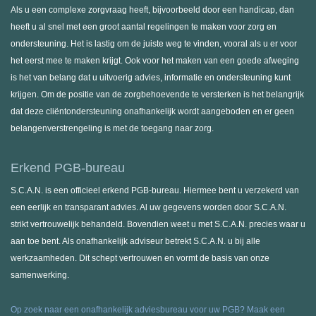
Als u een complexe zorgvraag heeft, bijvoorbeeld door een handicap, dan
heeft u al snel met een groot aantal regelingen te maken voor zorg en
ondersteuning. Het is lastig om de juiste weg te vinden, vooral als u er voor
het eerst mee te maken krijgt. Ook voor het maken van een goede afweging
is het van belang dat u uitvoerig advies, informatie en ondersteuning kunt
krijgen. Om de positie van de zorgbehoevende te versterken is het belangrijk
dat deze cliëntondersteuning onafhankelijk wordt aangeboden en er geen
belangenverstrengeling is met de toegang naar zorg.
Erkend PGB-bureau
S.C.A.N. is een officieel erkend PGB-bureau. Hiermee bent u verzekerd van
een eerlijk en transparant advies. Al uw gegevens worden door S.C.A.N.
strikt vertrouwelijk behandeld. Bovendien weet u met S.C.A.N. precies waar u
aan toe bent. Als onafhankelijk adviseur betrekt S.C.A.N. u bij alle
werkzaamheden. Dit schept vertrouwen en vormt de basis van onze
samenwerking.
Op zoek naar een onafhankelijk adviesbureau voor uw PGB? Maak een